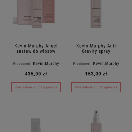
Kevin Murphy Angel
Kevin Murphy Anti
zestaw do włosów
Gravity spray
cienkich: szampon
unoszący włosy u
Angel.Wash 250ml +
nasady 150ml
Kevin.Murphy
Kevin.Murphy
Producent:
Producent:
odżywka Angel.Rinse
250ml + Anti.Gravity
435,00 zł
153,00 zł
spray 150ml
Powiadom o dostępności
Powiadom o dostępności