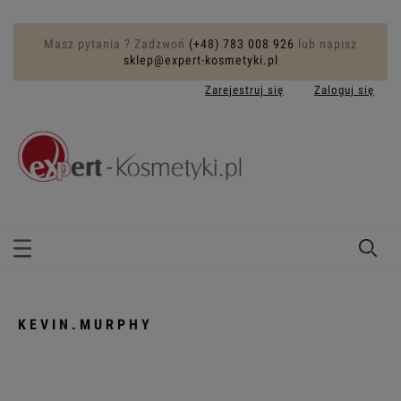
Masz pytania ? Zadzwoń
(+48) 783 008 926
lub napisz
sklep@expert-kosmetyki.pl
Zarejestruj się
Zaloguj się
KEVIN.MURPHY