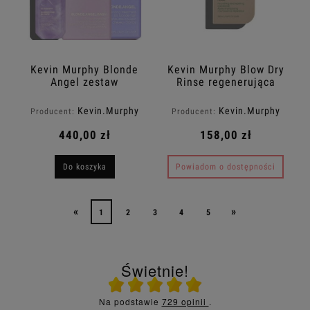
Kevin Murphy Blonde
Kevin Murphy Blow Dry
Angel zestaw
Rinse regenerująca
Blonde.Angel.Wash
odżywka do włosów
szampon 250ml +
250ml
Kevin.Murphy
Kevin.Murphy
Producent:
Producent:
Blonde.Angel kuracja
250ml+
440,00 zł
158,00 zł
Shimmer.Me.Blonde
mgiełka 100ml
Do koszyka
Powiadom o dostępności
«
»
1
2
3
4
5
Świetnie!
Ocena średnia 5 na 5
Na podstawie
729 opinii
.