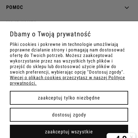
POMOC
MOJE KONTO
Dbamy o Twoją prywatność
PŁATNOŚCI I DOSTAWA
Pliki cookies i pokrewne im technologie umożliwiają
poprawne działanie strony i pomagają nam dostosować
INFORMACJE
ofertę do Twoich potrzeb. Możesz zaakceptować
wykorzystanie przez nas wszystkich tych plików i
przejść do sklepu lub dostosować użycie plików do
O NAS
swoich preferencji, wybierając opcję "Dostosuj zgody".
Więcej o plikach cookies przeczytasz w naszej Polityce
prywatności.
zaakceptuj tylko niezbędne
pokaż pełną wersję strony
dostosuj zgody
Sklep internetowy Shoper Premium
zaakceptuj wszystkie