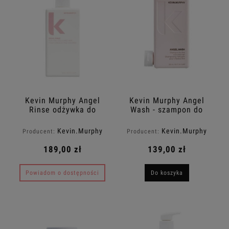
Kevin Murphy Angel
Kevin Murphy Angel
Rinse odżywka do
Wash - szampon do
włosów cienkich i
włosów cienkich i
farbowanych 500ml
farbowanych 250 ml
Kevin.Murphy
Kevin.Murphy
Producent:
Producent:
189,00 zł
139,00 zł
Powiadom o dostępności
Do koszyka