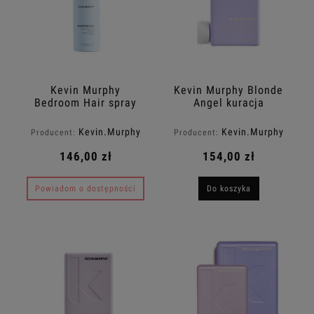
Kevin Murphy
Kevin Murphy Blonde
Bedroom Hair spray
Angel kuracja
nadający teksturę
przeznaczona do
250ml
włosów blond 250ml
Kevin.Murphy
Kevin.Murphy
Producent:
Producent:
146,00 zł
154,00 zł
Powiadom o dostępności
Do koszyka