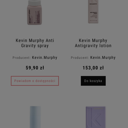
Kevin Murphy Anti
Kevin Murphy
Gravity spray
Antigravity lotion
unoszący włosy u
unoszący włosy u
nasady 40ml
nasady 150ml
Kevin.Murphy
Kevin.Murphy
Producent:
Producent:
59,90 zł
153,00 zł
Powiadom o dostępności
Do koszyka