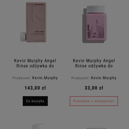
Kevin Murphy Angel
Kevin Murphy Angel
Rinse odżywka do
Rinse odżywka do
włosów cienkich i
włosów cienkich i
farbowanych 250ml
farbowanych 40ml
Kevin.Murphy
Kevin.Murphy
Producent:
Producent:
Travel Size
143,00 zł
33,00 zł
Do koszyka
Powiadom o dostępności