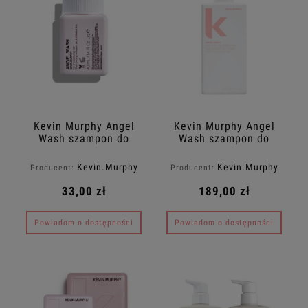
Kevin Murphy Angel
Kevin Murphy Angel
Wash szampon do
Wash szampon do
włosów cienkich i
włosów cienkich i
farbowanych 40ml
farbowanych 500ml
Kevin.Murphy
Kevin.Murphy
Producent:
Producent:
Travel Size
33,00 zł
189,00 zł
Powiadom o dostępności
Powiadom o dostępności