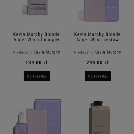
Kevin Murphy Blonde
Kevin Murphy Blonde
Angel Wash tonujący
Angel Wash zestaw
szampon do włosów
tonujący
blond 250ml
Blonde.Angel.Wash
Kevin.Murphy
Kevin.Murphy
Producent:
Producent:
szampon 250ml +
Blonde.Angel kuracja
139,00 zł
293,00 zł
250ml
Do koszyka
Do koszyka