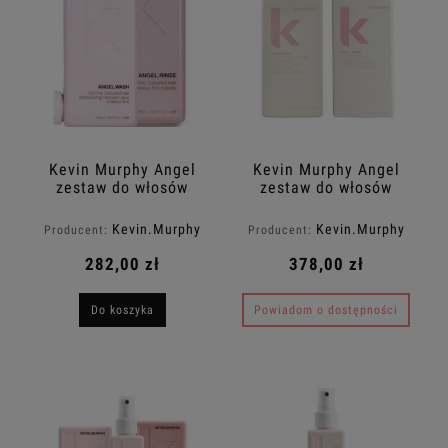
Kevin Murphy Angel
Kevin Murphy Angel
zestaw do włosów
zestaw do włosów
cienkich i
cienkich i
farbowanych: szampon
farbowanych: szampon
Kevin.Murphy
Kevin.Murphy
Producent:
Producent:
Angel.Wash 250ml +
Angel.Wash 500ml +
odżywka Angel.Rinse
odżywka Angel.Rinse
282,00 zł
378,00 zł
250 ml
500ml
Do koszyka
Powiadom o dostępności