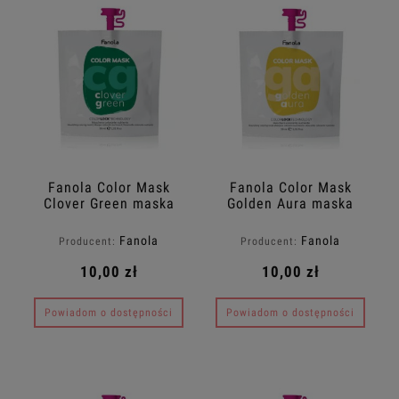
Fanola Color Mask
Fanola Color Mask
Clover Green maska
Golden Aura maska
koloryzująca do
koloryzująca do
włosów 30ml
włosów 30ml
Fanola
Fanola
Producent:
Producent:
10,00 zł
10,00 zł
Powiadom o dostępności
Powiadom o dostępności