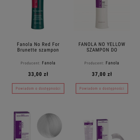
Fanola No Red For
FANOLA NO YELLOW
Brunette szampon
SZAMPON DO
neutralizujący
WŁOSÓW BLOND
czerwone tony dla
350ml
Fanola
Fanola
Producent:
Producent:
brunetek 350ml
33,00 zł
37,00 zł
Powiadom o dostępności
Powiadom o dostępności