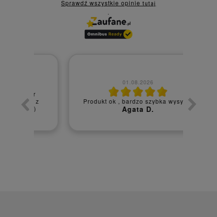
Sprawdź wszystkie opinie
tutaj
.
01.08.2026
er
Błyska
z z
Produkt ok , bardzo szybka wysyłka
S
 :)
Agata D.