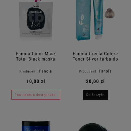
Fanola Color Mask
Fanola Crema Colore
Total Black maska
Toner Silver farba do
koloryzująca do
włosów 100ml
włosów 30ml
Fanola
Fanola
Producent:
Producent:
10,00 zł
20,00 zł
Powiadom o dostępności
Do koszyka