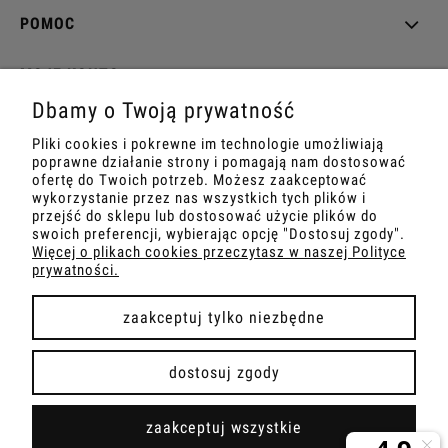
POMOC
MOJE KONTO
Dbamy o Twoją prywatność
PŁATNOŚCI I DOSTAWA
Pliki cookies i pokrewne im technologie umożliwiają
poprawne działanie strony i pomagają nam dostosować
INFORMACJE
ofertę do Twoich potrzeb. Możesz zaakceptować
wykorzystanie przez nas wszystkich tych plików i
przejść do sklepu lub dostosować użycie plików do
O NAS
swoich preferencji, wybierając opcję "Dostosuj zgody".
Więcej o plikach cookies przeczytasz w naszej Polityce
prywatności.
zaakceptuj tylko niezbędne
pokaż pełną wersję strony
dostosuj zgody
Sklep internetowy Shoper Premium
zaakceptuj wszystkie