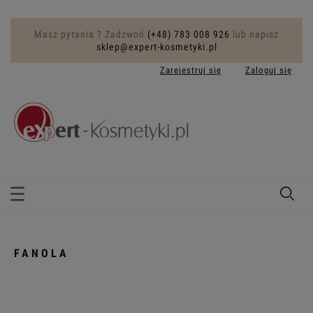
Masz pytania ? Zadzwoń
(+48) 783 008 926
lub napisz
sklep@expert-kosmetyki.pl
Zarejestruj się
Zaloguj się
FANOLA