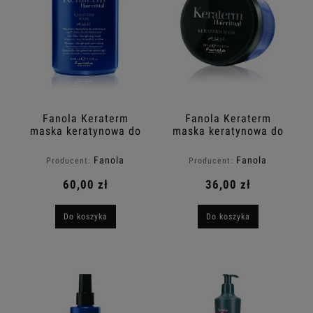
Fanola Keraterm
Fanola Keraterm
maska keratynowa do
maska keratynowa do
włosów puszących się
włosów puszących się
1000ml
300ml
Fanola
Fanola
Producent:
Producent:
60,00 zł
36,00 zł
Do koszyka
Do koszyka