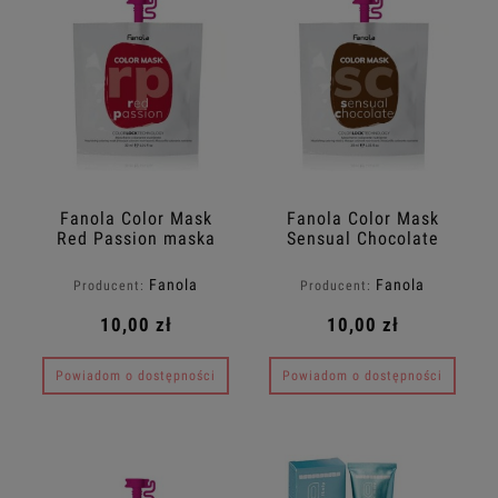
Fanola Color Mask
Fanola Color Mask
Red Passion maska
Sensual Chocolate
koloryzująca do
maska koloryzująca do
włosów 30ml
włosów 30ml
Fanola
Fanola
Producent:
Producent:
10,00 zł
10,00 zł
Powiadom o dostępności
Powiadom o dostępności