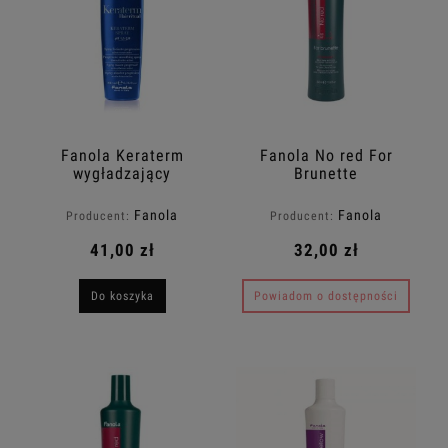
Fanola Keraterm
Fanola No red For
wygładzający
Brunette
termoochronny spray
neutralizująca maska
200ml
do włosów brązowych
Fanola
Fanola
Producent:
Producent:
350ml
41,00 zł
32,00 zł
Do koszyka
Powiadom o dostępności