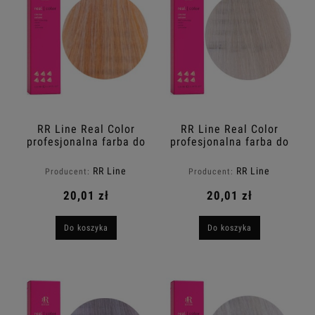
RR Line Real Color
RR Line Real Color
profesjonalna farba do
profesjonalna farba do
włosów 10.4 Blond
włosów 11.0 Super
Miedziany 100ml
blond 100ml
RR Line
RR Line
Producent:
Producent:
20,01 zł
20,01 zł
Do koszyka
Do koszyka