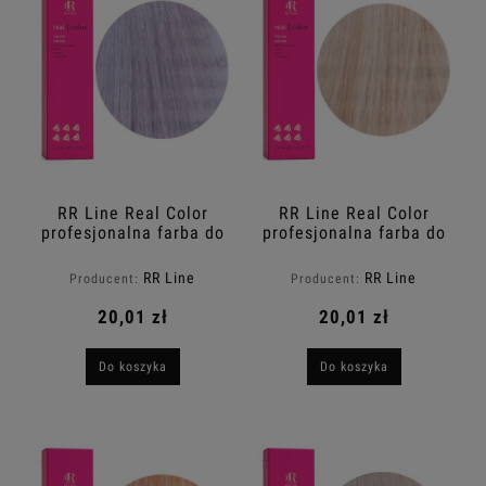
RR Line Real Color
RR Line Real Color
profesjonalna farba do
profesjonalna farba do
włosów 10.2 Fioletowy
włosów 10.3
bardzo jasny
Platynowy złoty blond
RR Line
RR Line
Producent:
Producent:
platynowy blond
100ml
100ml
20,01 zł
20,01 zł
Do koszyka
Do koszyka