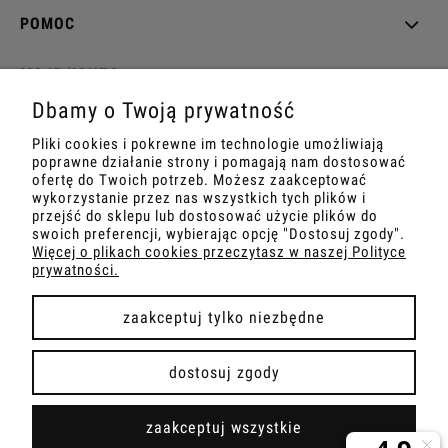
POMOC
MOJE KONTO
Dbamy o Twoją prywatność
PŁATNOŚCI I DOSTAWA
Pliki cookies i pokrewne im technologie umożliwiają
poprawne działanie strony i pomagają nam dostosować
INFORMACJE
ofertę do Twoich potrzeb. Możesz zaakceptować
wykorzystanie przez nas wszystkich tych plików i
przejść do sklepu lub dostosować użycie plików do
O NAS
swoich preferencji, wybierając opcję "Dostosuj zgody".
Więcej o plikach cookies przeczytasz w naszej Polityce
prywatności.
zaakceptuj tylko niezbędne
pokaż pełną wersję strony
dostosuj zgody
Sklep internetowy Shoper Premium
zaakceptuj wszystkie