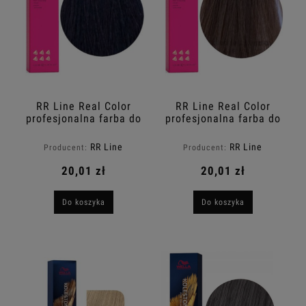
RR Line Real Color
RR Line Real Color
profesjonalna farba do
profesjonalna farba do
włosów 3.22 Kasztan
włosów 7.00
intensywnie fioletowy
Intensywny blond
RR Line
RR Line
Producent:
Producent:
100ml
100ml
20,01 zł
20,01 zł
Do koszyka
Do koszyka