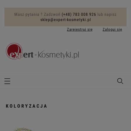
Masz pytania ? Zadzwoń
(+48) 783 008 926
lub napisz
sklep@expert-kosmetyki.pl
Zarejestruj się
Zaloguj się
KOLORYZACJA