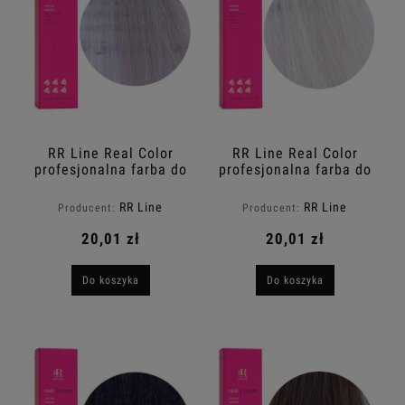
RR Line Real Color
RR Line Real Color
profesjonalna farba do
profesjonalna farba do
włosów 11.1 Super
włosów 12.0 Super
blond popielaty 100ml
ekstra blond 100ml
RR Line
RR Line
Producent:
Producent:
20,01 zł
20,01 zł
Do koszyka
Do koszyka