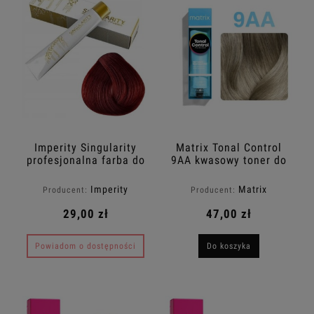
Imperity Singularity
Matrix Tonal Control
profesjonalna farba do
9AA kwasowy toner do
włosów 6.64 Dark Red
włosów w żelu Silver
Copper Blonde 100ml
Standout 90ml
Imperity
Matrix
Producent:
Producent:
29,00 zł
47,00 zł
Powiadom o dostępności
Do koszyka