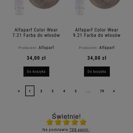
Alfaparf Color Wear
Alfaparf Color Wear
7.21 Farba do włosów
9.21 Farba do włosów
bez amoniaku 60ml
bez amoniaku 60ml
Alfaparf
Alfaparf
Producent:
Producent:
34,00 zł
34,00 zł
Do koszyka
Do koszyka
«
»
1
2
3
4
5
...
79
Świetnie!
Ocena średnia 5 na 5
Na podstawie
729 opinii
.