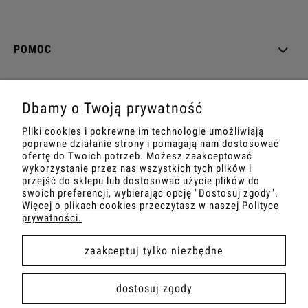
POMOC
MOJE KONTO
Dbamy o Twoją prywatność
PŁATNOŚCI I DOSTAWA
Pliki cookies i pokrewne im technologie umożliwiają
poprawne działanie strony i pomagają nam dostosować
INFORMACJE
ofertę do Twoich potrzeb. Możesz zaakceptować
wykorzystanie przez nas wszystkich tych plików i
przejść do sklepu lub dostosować użycie plików do
O NAS
swoich preferencji, wybierając opcję "Dostosuj zgody".
Więcej o plikach cookies przeczytasz w naszej Polityce
prywatności.
zaakceptuj tylko niezbędne
pokaż pełną wersję strony
dostosuj zgody
Sklep internetowy Shoper Premium