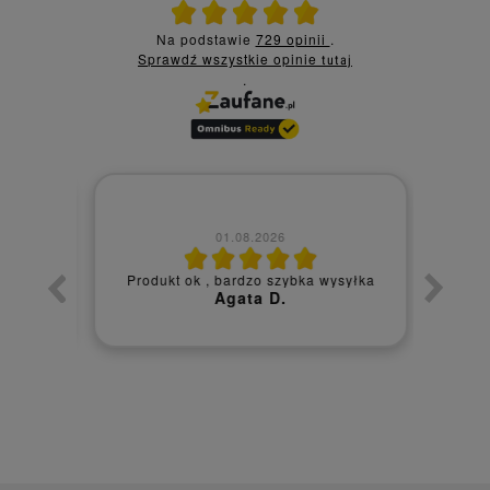
Ocena średnia 5 na 5
Na podstawie
729 opinii
.
Sprawdź wszystkie opinie
tutaj
.
01.08.2026
er
Błyska
z z
Produkt ok , bardzo szybka wysyłka
S
 :)
Agata D.