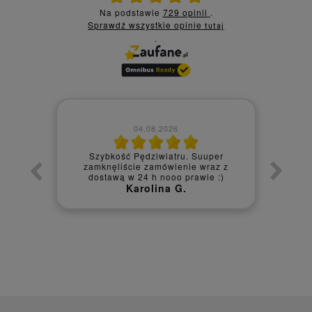
Na podstawie
729 opinii
.
Sprawdź wszystkie opinie
tutaj
.
04.08.2026
Szybkość Pędziwiatru. Suuper
bko,
zamknęliście zamówienie wraz z
Prod
dostawą w 24 h nooo prawie :)
Karolina G.