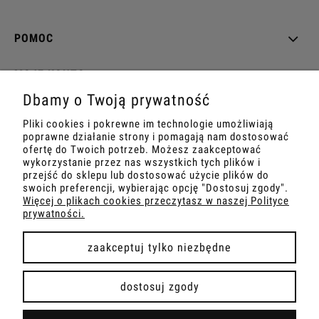
POMOC
MOJE KONTO
Dbamy o Twoją prywatność
PŁATNOŚCI I DOSTAWA
Pliki cookies i pokrewne im technologie umożliwiają
poprawne działanie strony i pomagają nam dostosować
INFORMACJE
ofertę do Twoich potrzeb. Możesz zaakceptować
wykorzystanie przez nas wszystkich tych plików i
przejść do sklepu lub dostosować użycie plików do
O NAS
swoich preferencji, wybierając opcję "Dostosuj zgody".
Więcej o plikach cookies przeczytasz w naszej Polityce
prywatności.
zaakceptuj tylko niezbędne
pokaż pełną wersję strony
dostosuj zgody
Sklep internetowy Shoper Premium