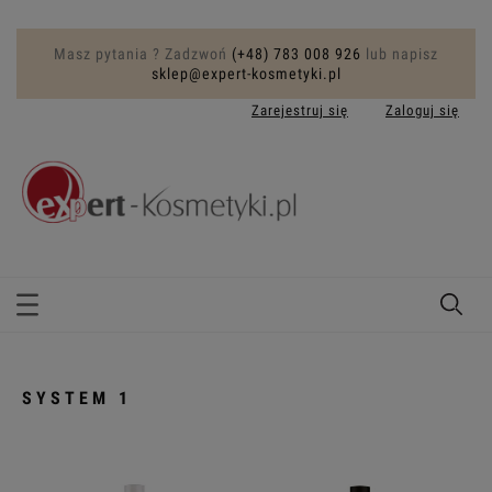
Masz pytania ? Zadzwoń
(+48) 783 008 926
lub napisz
sklep@expert-kosmetyki.pl
Zarejestruj się
Zaloguj się
SYSTEM 1