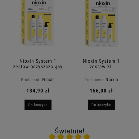
Nioxin System 1
Nioxin System 1
zestaw oczyszczający
zestaw XL
do włosów naturalnych
oczyszczający do
lekko przerzedzonych
włosów naturalnych
Nioxin
Nioxin
Producent:
Producent:
150+150+50ml
lekko przerzedzonych
300+300+100ml
134,90 zł
156,00 zł
Do koszyka
Do koszyka
Świetnie!
Ocena średnia 5 na 5