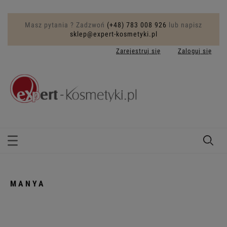
Masz pytania ? Zadzwoń
(+48) 783 008 926
lub napisz
sklep@expert-kosmetyki.pl
Zarejestruj się
Zaloguj się
MANYA