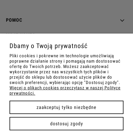
POMOC
MOJE KONTO
Dbamy o Twoją prywatność
PŁATNOŚCI I DOSTAWA
Pliki cookies i pokrewne im technologie umożliwiają
poprawne działanie strony i pomagają nam dostosować
INFORMACJE
ofertę do Twoich potrzeb. Możesz zaakceptować
wykorzystanie przez nas wszystkich tych plików i
przejść do sklepu lub dostosować użycie plików do
O NAS
swoich preferencji, wybierając opcję "Dostosuj zgody".
Więcej o plikach cookies przeczytasz w naszej Polityce
prywatności.
zaakceptuj tylko niezbędne
pokaż pełną wersję strony
dostosuj zgody
Sklep internetowy Shoper Premium