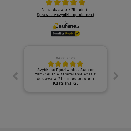
Ocena średnia 5 na 5
Na podstawie
729 opinii
.
Sprawdź wszystkie opinie
tutaj
.
04.08.2026
Szybkość Pędziwiatru. Suuper
bko,
zamknęliście zamówienie wraz z
Prod
dostawą w 24 h nooo prawie :)
Karolina G.