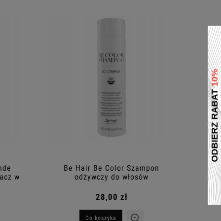
nde
Be Hair Be Color Szampon
iacz w
odżywczy do włosów
farbowanych 300ml
28,00 zł
Do koszyka