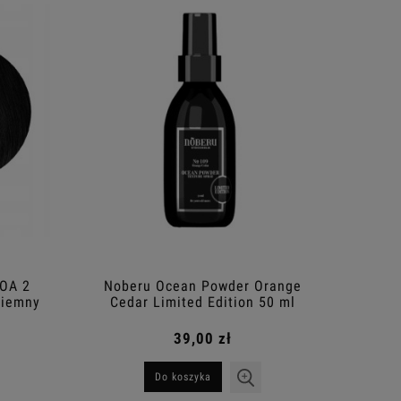
Cena regularna:
Do
144,00 zł
Najniższa cena:
144,00 zł
Do koszyka
NOA 2
Noberu Ocean Powder Orange
Ciemny
Cedar Limited Edition 50 ml
39,00 zł
Do koszyka