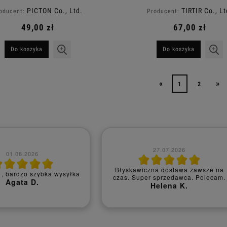
pod makijaż 50ml
Cery 150 ml
PICTON Co., Ltd.
TIRTIR Co., Lt
oducent:
Producent:
49,00 zł
67,00 zł
Do koszyka
Do koszyka
«
»
1
2
14.07.2026
09.07.2026
 ok, szybka realizacja
Czy polecisz nas innym? - Tak mog
zamówienia
polecić innym
Natalia M.
Barbara M.