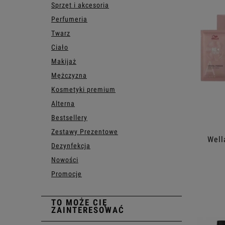
Sprzęt i akcesoria
Perfumeria
Twarz
Ciało
Makijaż
Mężczyzna
Kosmetyki premium
Alterna
Bestsellery
Zestawy Prezentowe
Well
Dezynfekcja
Nowości
Promocje
TO MOŻE CIĘ
ZAINTERESOWAĆ