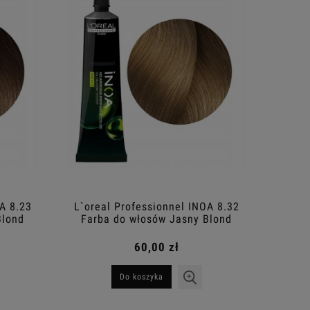
A 8.23
L`oreal Professionnel INOA 8.32
Blond
Farba do włosów Jasny Blond
g
Złocisto-Iryzujący 60g
woda
Lecher Professional Symbios
Lecher Geneza
60,00 zł
l
Exosome Zestaw Szampon + Maska
(2) - bardzo
1000 ml
Do koszyka
129,60 zł
3