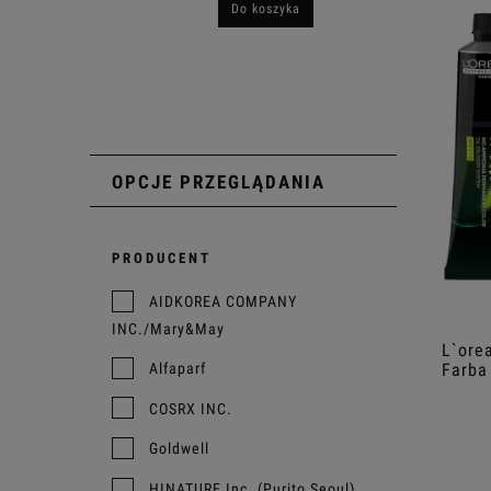
Do koszyka
OPCJE PRZEGLĄDANIA
PRODUCENT
AIDKOREA COMPANY
INC./Mary&May
L`ore
Alfaparf
Farba
COSRX INC.
Goldwell
HINATURE Inc. (Purito Seoul)