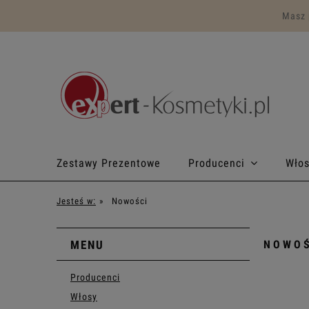
Masz 
Zestawy Prezentowe
Producenci
Wło
Program lojalnościowy
Makijaż
Jesteś w:
»
Nowości
MENU
NOWOŚ
Producenci
Włosy