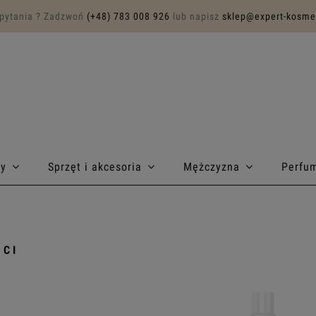
pytania ? Zadzwoń
(+48) 783 008 926
lub napisz
sklep@expert-kosmet
sy
Sprzęt i akcesoria
Mężczyzna
Perfu
CI