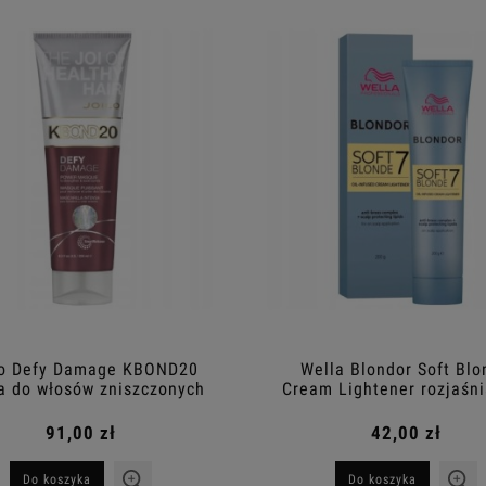
co Defy Damage KBOND20
Wella Blondor Soft Blo
a do włosów zniszczonych
Cream Lightener rozjaśn
odbudowa 250 ml
kremie 200g
91,00 zł
42,00 zł
Do koszyka
Do koszyka