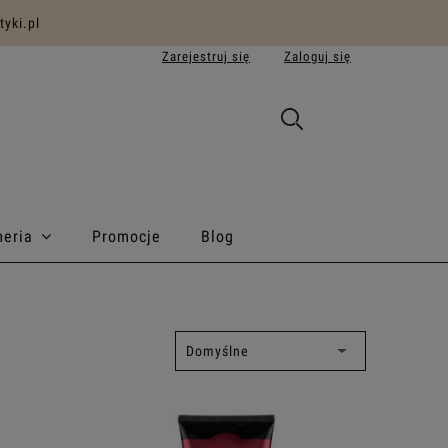
yki.pl
Zarejestruj się
Zaloguj się
meria
Promocje
Blog