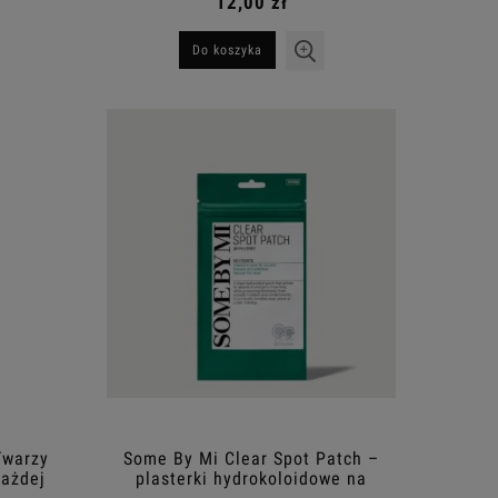
12,00 zł
Do koszyka
Twarzy
Some By Mi Clear Spot Patch –
Każdej
plasterki hydrokoloidowe na