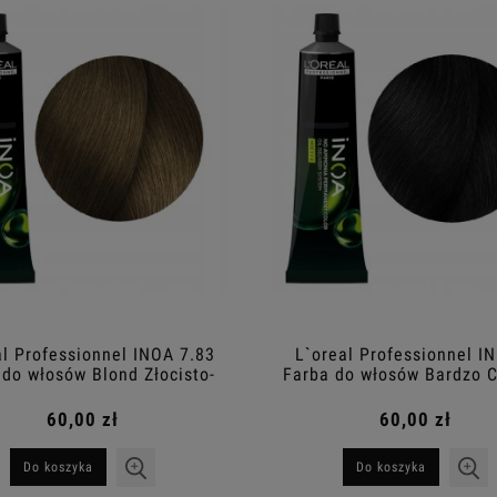
Do koszyka
Do koszyka
al Professionnel INOA 7.83
L`oreal Professionnel I
 do włosów Blond Złocisto-
Farba do włosów Bardzo 
Mocha 60g
Brąz 60g
60,00 zł
60,00 zł
Do koszyka
Do koszyka