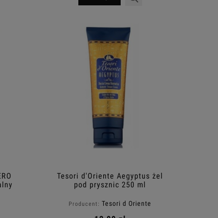
ERO
Tesori d'Oriente Aegyptus żel
alny
pod prysznic 250 ml
0ml
Tesori d Oriente
Producent: