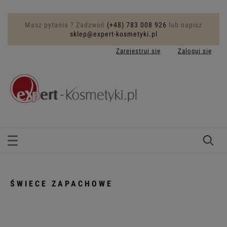
Masz pytania ? Zadzwoń
(+48) 783 008 926
lub napisz
sklep@expert-kosmetyki.pl
Zarejestruj się
Zaloguj się
ŚWIECE ZAPACHOWE