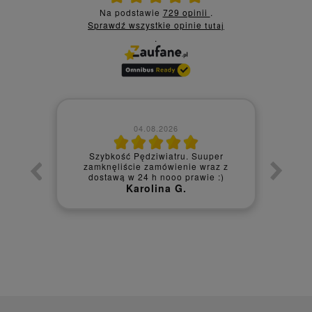
Na podstawie
729 opinii
.
Sprawdź wszystkie opinie
tutaj
.
04.08.2026
01.08.20
Szybkość Pędziwiatru. Suuper
zamknęliście zamówienie wraz z
Produkt ok , bardzo 
dostawą w 24 h nooo prawie :)
Agata 
Karolina G.