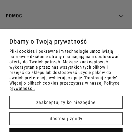
POMOC
MOJE KONTO
Dbamy o Twoją prywatność
PŁATNOŚCI I DOSTAWA
Pliki cookies i pokrewne im technologie umożliwiają
poprawne działanie strony i pomagają nam dostosować
INFORMACJE
ofertę do Twoich potrzeb. Możesz zaakceptować
wykorzystanie przez nas wszystkich tych plików i
przejść do sklepu lub dostosować użycie plików do
O NAS
swoich preferencji, wybierając opcję "Dostosuj zgody".
Więcej o plikach cookies przeczytasz w naszej Polityce
prywatności.
zaakceptuj tylko niezbędne
pokaż pełną wersję strony
dostosuj zgody
Sklep internetowy Shoper Premium