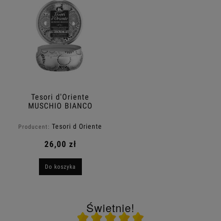
Tesori d'Oriente
MUSCHIO BIANCO
świeca zapachowa z
olejkami eterycznymi
Tesori d Oriente
Producent:
200g
26,00 zł
Do koszyka
Świetnie!
Ocena średnia 5 na 5