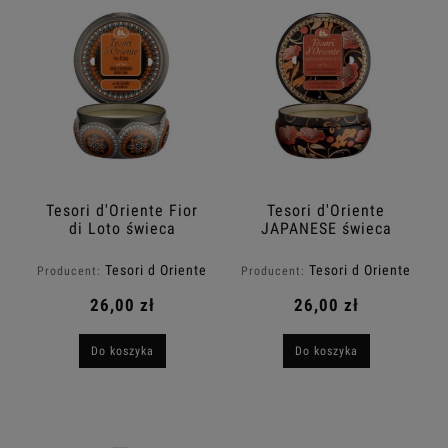
Tesori d'Oriente Fior
Tesori d'Oriente
di Loto świeca
JAPANESE świeca
zapachowa z olejkami
zapachowa z olejkami
eterycznymi 200g
eterycznymi 200g
Tesori d Oriente
Tesori d Oriente
Producent:
Producent:
26,00 zł
26,00 zł
Do koszyka
Do koszyka