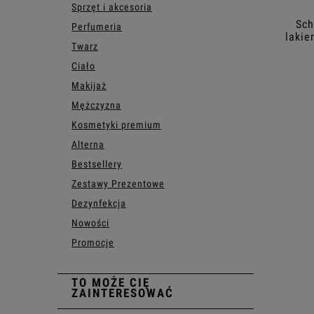
Sprzęt i akcesoria
Sch
Perfumeria
lakie
Twarz
ut
Ciało
Makijaż
Mężczyzna
Kosmetyki premium
Alterna
Bestsellery
Zestawy Prezentowe
Dezynfekcja
Nowości
Promocje
TO MOŻE CIĘ
ZAINTERESOWAĆ