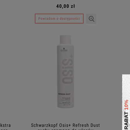
40,00 zł
Powiadom o dostępności
kstra
Schwarzkopf Osis+ Refresh Dust