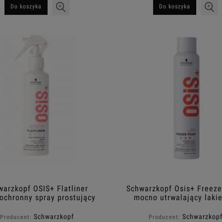
Do koszyka
Do koszyka
warzkopf OSIS+ Flatliner
Schwarzkopf Osis+ Freez
ochronny spray prostujący
mocno utrwalający lakie
200ml
włosów w sprayu 200
Schwarzkopf
Schwarzkop
Producent:
Producent: