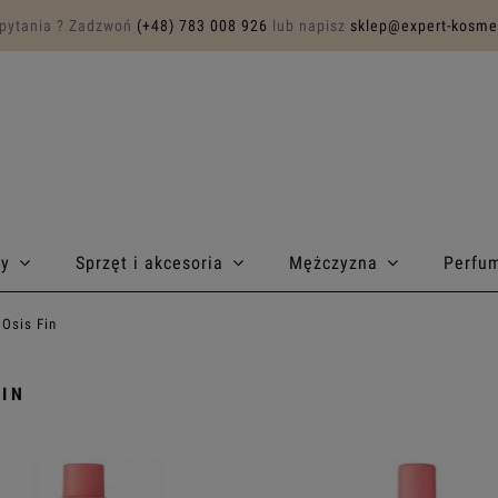
pytania ? Zadzwoń
(+48) 783 008 926
lub napisz
sklep@expert-kosmet
sy
Sprzęt i akcesoria
Mężczyzna
Perfu
Osis Fin
FIN