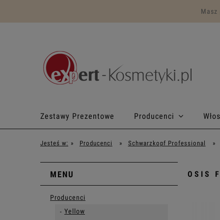
Masz 
Zestawy Prezentowe
Producenci
Wło
Program lojalnościowy
Makijaż
Jesteś w:
»
Producenci
»
Schwarzkopf Professional
»
MENU
OSIS 
Producenci
Yellow