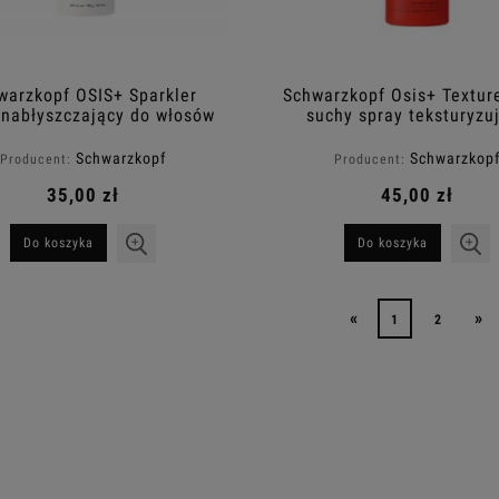
warzkopf OSIS+ Sparkler
Schwarzkopf Osis+ Texture
 nabłyszczający do włosów
suchy spray teksturyzu
300ml
włosy 300ml
Schwarzkopf
Schwarzkop
Producent:
Producent:
35,00 zł
45,00 zł
Do koszyka
Do koszyka
«
»
1
2
warzkopf OSIS+ Flatliner
Schwarzkopf OSiS+ Dust it p
ochronny spray prostujący
matujący nadający objętość
200ml
35,00 zł
35,00 zł