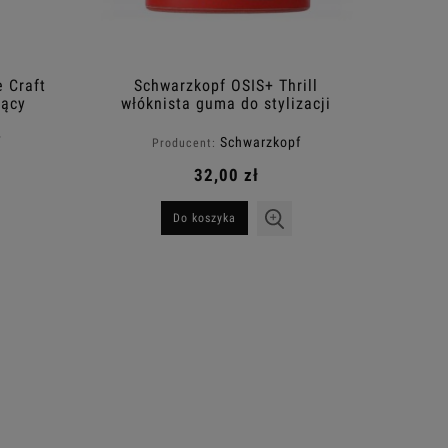
 Craft
Schwarzkopf OSIS+ Thrill
jący
włóknista guma do stylizacji
włosów 100ml
f
Schwarzkopf
Producent:
32,00 zł
Do koszyka
uder
Schwarzkopf Osis+ Elastic lakier
Schwarzkopf 
 10g
elastycznie utrwalający do włosów
spray z efe
500ml
38,00 zł
3