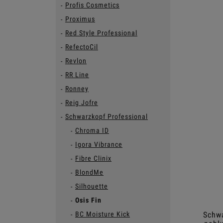
Profis Cosmetics
Proximus
Red Style Professional
RefectoCil
Revlon
RR Line
Ronney
Reig Jofre
Schwarzkopf Professional
Chroma ID
Igora Vibrance
Fibre Clinix
BlondMe
Silhouette
Osis Fin
Schw
BC Moisture Kick