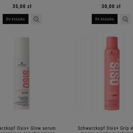
35,00 zł
30,00 zł
Do koszyka
Do koszyka
arzkopf Osis+ Glow serum
Schwarzkopf Osis+ Grip e