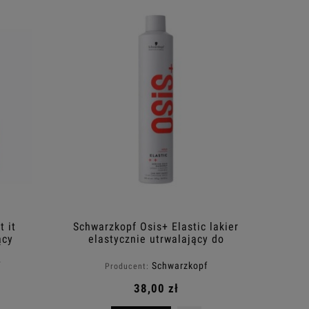
 it
Schwarzkopf Osis+ Elastic lakier
ący
elastycznie utrwalający do
włosów 500ml
f
Schwarzkopf
Producent:
38,00 zł