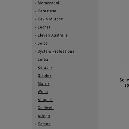
Moroccanoil
Kerastase
Kevin Murphy
Lecher
Eleven Australia
Joico
System Professional
Loreal
Kerasilk
Olaplex
Schw
Matrix
sp
Wella
Alfaparf
Goldwell
Artego
Kemon