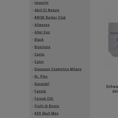
Imperity
Abril Et Nature
BRISK Barber Club
Allwaves
Alter Ego
Black
Bioelixire
Cantu
Catzy
Diapason Cosmetics Milano
Dr. Plex
Ducastel
Schwa
de
Fanola
Farouk CHI
Frutti di Bosco
K89 Skull Men