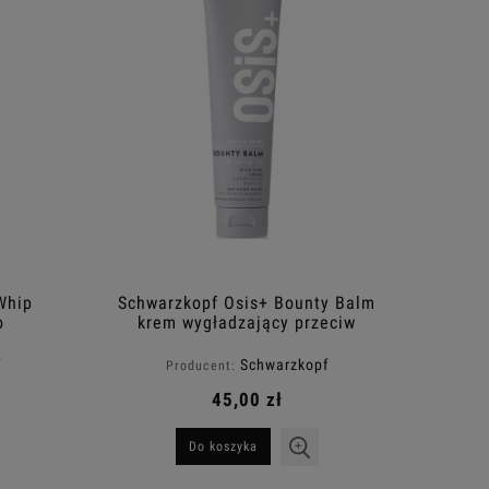
Whip
Schwarzkopf Osis+ Bounty Balm
o
krem wygładzający przeciw
00ml
puszeniu do włosów kręconych
150ml
f
Schwarzkopf
Producent:
45,00 zł
Do koszyka