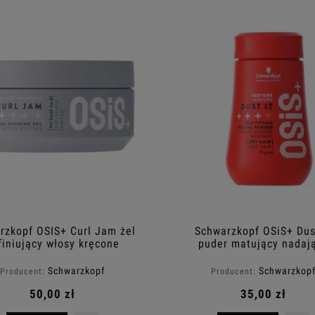
rzkopf OSIS+ Curl Jam żel
Schwarzkopf OSiS+ Dust
finiujący włosy kręcone
puder matujący nadaj
300ml
objętość 10g
Schwarzkopf
Schwarzkop
Producent:
Producent:
50,00 zł
35,00 zł