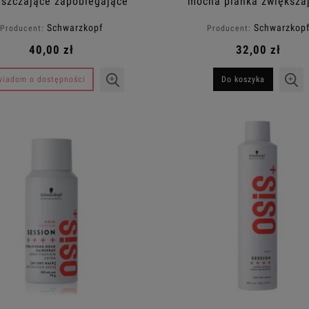
yszczające zapobiegające
mocna pianka zwiększa
szeniu się włosów 50ml
objętość cienkich włosów
Schwarzkopf
Schwarzkop
Producent:
Producent:
40,00 zł
32,00 zł
iadom o dostępności
Do koszyka