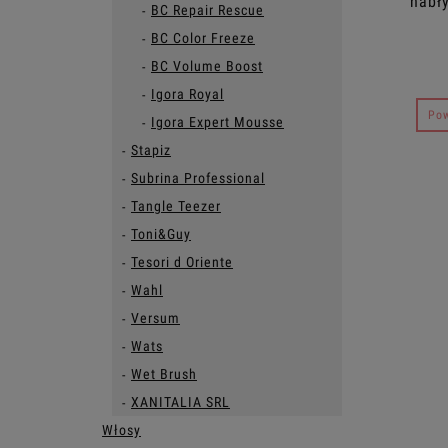
nabł
BC Repair Rescue
pu
BC Color Freeze
BC Volume Boost
Igora Royal
Pow
Igora Expert Mousse
Stapiz
Subrina Professional
Tangle Teezer
Toni&Guy
Tesori d Oriente
Wahl
Versum
Wats
Wet Brush
XANITALIA SRL
Włosy