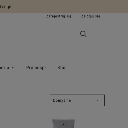
yki.pl
Zarejestruj się
Zaloguj się
meria
Promocje
Blog