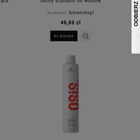
jąca
suchy szampon do włosów
 200ml
300ml
f
Schwarzkopf
Producent:
40,00 zł
Do koszyka