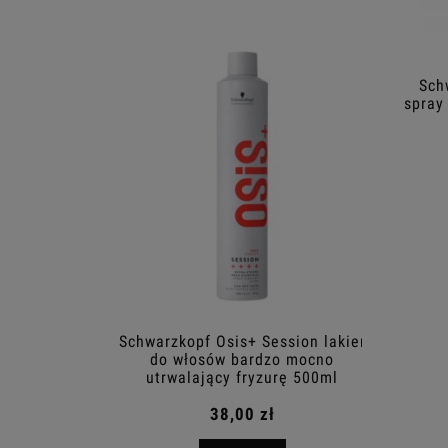
Sch
spray
Schwarzkopf Osis+ Session lakier
Sch
do włosów bardzo mocno
termo
utrwalający fryzurę 500ml
38,00 zł