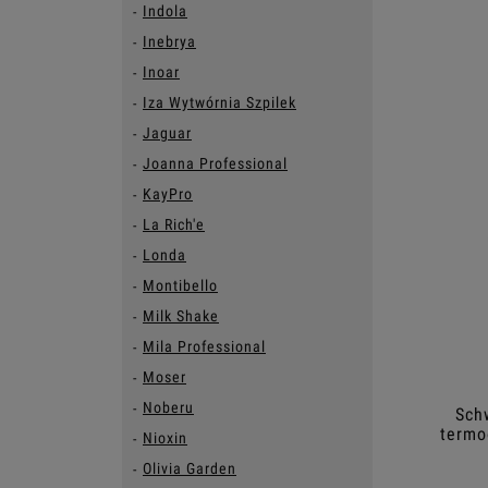
Indola
Inebrya
Inoar
Iza Wytwórnia Szpilek
Jaguar
Joanna Professional
KayPro
La Rich'e
Londa
Montibello
Milk Shake
Mila Professional
Moser
Noberu
Sch
termo
Nioxin
Olivia Garden