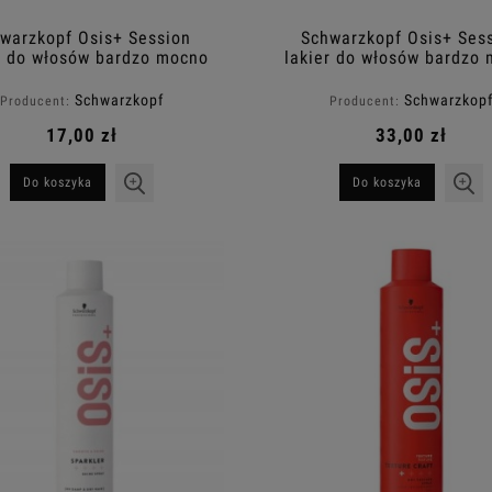
warzkopf Osis+ Session
Schwarzkopf Osis+ Ses
r do włosów bardzo mocno
lakier do włosów bardzo
rwalający fryzurę 100ml
utrwalający fryzurę 30
Schwarzkopf
Schwarzkop
Producent:
Producent:
17,00 zł
33,00 zł
Do koszyka
Do koszyka