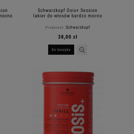
sion
Schwarzkopf Osis+ Session
 mocno
lakier do włosów bardzo mocno
0ml
utrwalający fryzurę 500ml
f
Schwarzkopf
Producent:
38,00 zł
Do koszyka