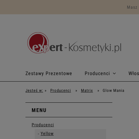
Masz 
Zestawy Prezentowe
Producenci
Wło
Program lojalnościowy
Makijaż
Jesteś w:
»
Producenci
»
Matrix
»
Glow Mania
MENU
Producenci
Yellow