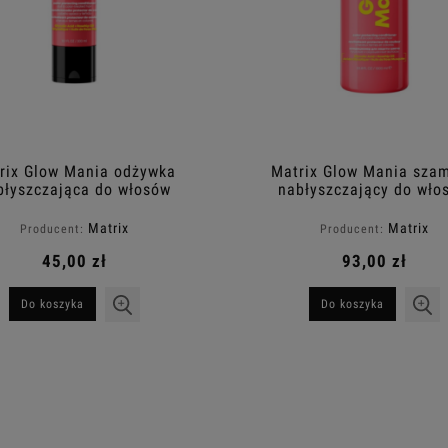
rix Glow Mania odżywka
Matrix Glow Mania sza
błyszczająca do włosów
nabłyszczający do wło
farbowanych 300ml
farbowanych 1000m
Matrix
Matrix
Producent:
Producent:
45,00 zł
93,00 zł
Do koszyka
Do koszyka