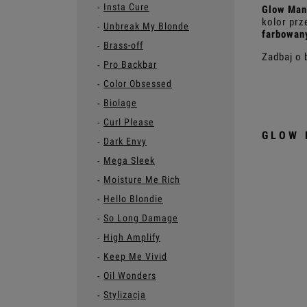
Insta Cure
Glow Man
kolor prz
Unbreak My Blonde
farbowan
Brass-off
Zadbaj o 
Pro Backbar
Color Obsessed
Biolage
Curl Please
GLOW 
Dark Envy
Mega Sleek
Moisture Me Rich
Hello Blondie
So Long Damage
High Amplify
Keep Me Vivid
Oil Wonders
Stylizacja