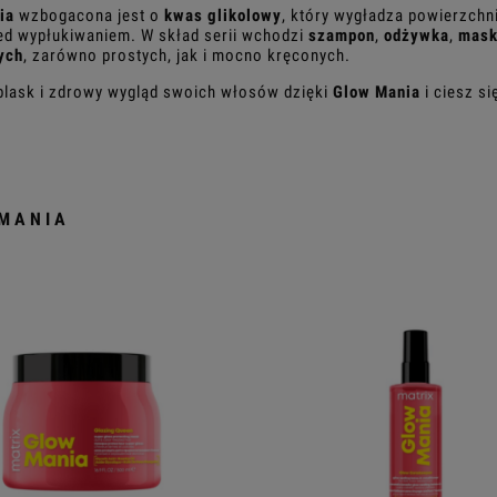
ia
wzbogacona jest o
kwas glikolowy
, który wygładza powierzch
ed wypłukiwaniem. W skład serii wchodzi
szampon
,
odżywka
,
mas
ych
, zarówno prostych, jak i mocno kręconych.
blask i zdrowy wygląd swoich włosów dzięki
Glow Mania
i ciesz si
MANIA