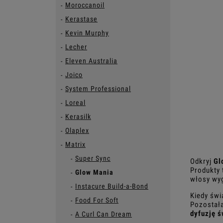
Moroccanoil
Kerastase
Kevin Murphy
Lecher
Eleven Australia
Joico
System Professional
Loreal
Kerasilk
Olaplex
Matrix
Super Sync
Odkryj
Gl
Produkty
Glow Mania
włosy wyg
Instacure Build-a-Bond
Kiedy świ
Food For Soft
Pozostała
dyfuzję ś
A Curl Can Dream