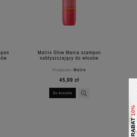
mpon
Matrix Glow Mania szampon
sów
nabłyszczający do włosów
l
farbowanych 300ml
Matrix
Producent:
45,00 zł
Do koszyka