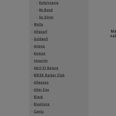
Koloryzacja
Re-Bond
So Silver
Wella
Ma
Alfaparf
na
Goldwell
Artego
Kemon
Imperity
Abril Et Nature
BRISK Barber Club
Allwaves
Alter Ego
Black
Bioelixire
Cantu