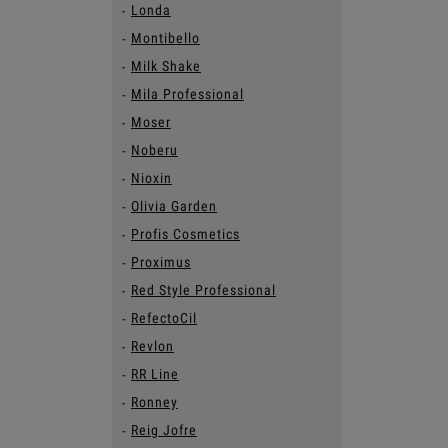
Londa
Montibello
Milk Shake
Mila Professional
Moser
Noberu
Nioxin
Olivia Garden
Profis Cosmetics
Proximus
Red Style Professional
RefectoCil
Revlon
RR Line
Ronney
Reig Jofre