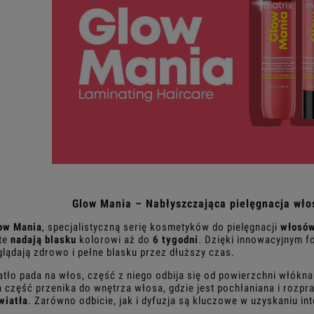
Glow Mania – Nabłyszczająca pielęgnacja wło
ow Mania
, specjalistyczną serię kosmetyków do pielęgnacji
włosów
 te
nadają blasku
kolorowi aż do
6 tygodni
. Dzięki innowacyjnym f
lądają zdrowo i pełne blasku przez dłuższy czas.
atło pada na włos, część z niego odbija się od powierzchni włókn
 część przenika do wnętrza włosa, gdzie jest pochłaniana i rozpr
wiatła
. Zarówno odbicie, jak i dyfuzja są kluczowe w uzyskaniu i