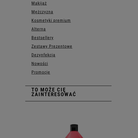
Makijaż
Mężczyzna
Kosmetyki premium
Alterna
Bestsellery
Zestawy Prezentowe
Dezynfekcja
Nowości
Promocje
TO MOŻE CIĘ
ZAINTERESOWAĆ