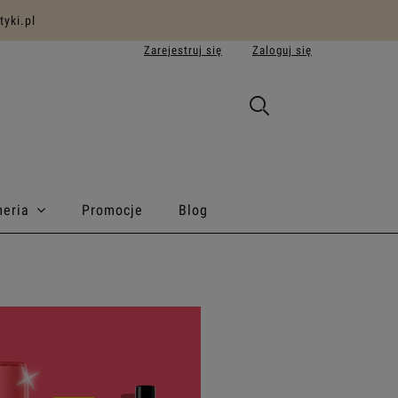
yki.pl
Zarejestruj się
Zaloguj się
meria
Promocje
Blog