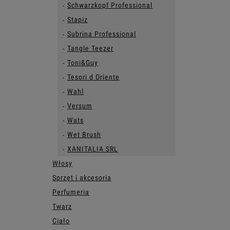
Schwarzkopf Professional
Stapiz
Subrina Professional
Tangle Teezer
Toni&Guy
Tesori d Oriente
Wahl
Versum
Wats
Wet Brush
XANITALIA SRL
Włosy
Sprzęt i akcesoria
Perfumeria
Twarz
Ciało