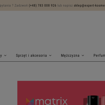
pytania ? Zadzwoń
(+48) 783 008 926
lub napisz
sklep@expert-kosmet
sy
Sprzęt i akcesoria
Mężczyzna
Perfu