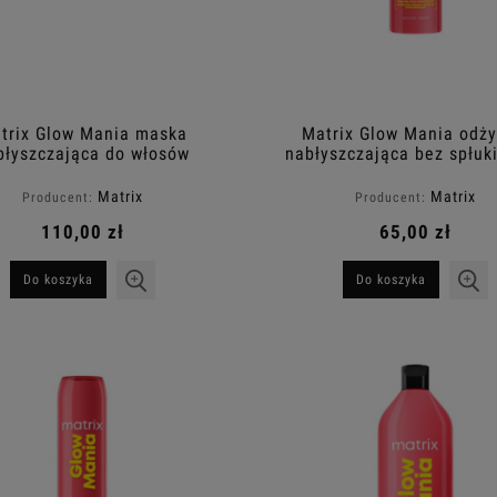
trix Glow Mania maska
Matrix Glow Mania odż
błyszczająca do włosów
nabłyszczająca bez spłuk
farbowanych 500ml
do włosów farbowanych 
Matrix
Matrix
Producent:
Producent:
110,00 zł
65,00 zł
Do koszyka
Do koszyka