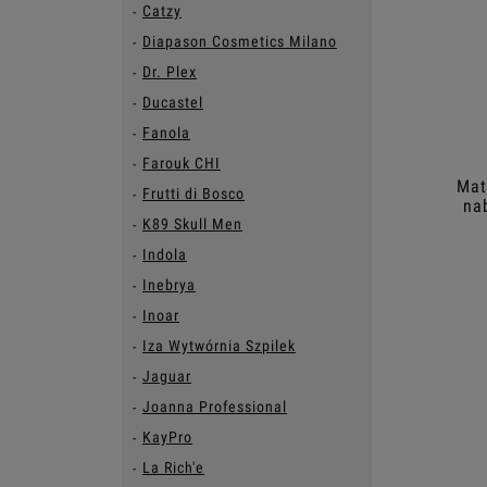
Catzy
Diapason Cosmetics Milano
Dr. Plex
Ducastel
Fanola
Farouk CHI
Mat
Frutti di Bosco
na
K89 Skull Men
Indola
Inebrya
Inoar
Iza Wytwórnia Szpilek
Jaguar
Joanna Professional
KayPro
La Rich'e