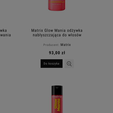
ywka
Matrix Glow Mania odżywka
iwania
nabłyszczająca do włosów
250ml
farbowanych 1000ml
Matrix
Producent:
93,00 zł
Do koszyka