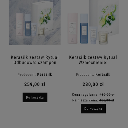
Kerasilk zestaw Rytuał
Kerasilk zestaw Rytuał
Odbudowa: szampon
Wzmocnienie:
250ml + spray 125ml +
szampon 250ml +
maska 50ml +
spray 125ml + maska
Kerasilk
Kerasilk
Producent:
Producent:
świeczka sojowa
50ml + świeczka
sojowa
259,00 zł
230,00 zł
Cena regularna:
430,00 zł
Do koszyka
Najniższa cena:
430,00 zł
Do koszyka