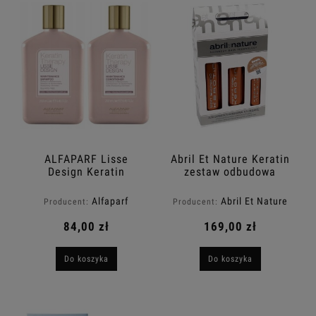
ALFAPARF Lisse
Abril Et Nature Keratin
Design Keratin
zestaw odbudowa
Therapy Zestaw
włosów zniszczonych
szampon + Odżywka
Alfaparf
Abril Et Nature
Producent:
Producent:
po keratynowym
prostowaniu 2x250ml
84,00 zł
169,00 zł
Do koszyka
Do koszyka