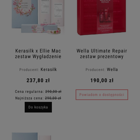
Kerasilk x Ellie Mac
Wella Ultimate Repair
zestaw Wygładzenie
zestaw prezentowy
włosów puszących się
szampon 250ml +
z autorską bransoletką
odżywka 200ml+
Kerasilk
Wella
Producent:
Producent:
w prezencie
serum 30ml
237,80 zł
190,00 zł
Cena regularna:
290,00 zł
Powiadom o dostępności
Najniższa cena:
290,00 zł
Do koszyka