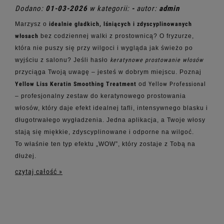
Dodano:
01-03-2026
w kategorii:
-
autor:
admin
Marzysz o
idealnie gładkich, lśniących i zdyscyplinowanych
włosach
bez codziennej walki z prostownicą? O fryzurze,
która nie puszy się przy wilgoci i wygląda jak świeżo po
wyjściu z salonu? Jeśli hasło
keratynowe prostowanie włosów
przyciąga Twoją uwagę – jesteś w dobrym miejscu.
Poznaj
Yellow Liss Keratin Smoothing Treatment
od
Yellow Professional
– profesjonalny zestaw do keratynowego prostowania
włosów, który daje efekt idealnej tafli, intensywnego blasku i
długotrwałego wygładzenia. Jedna aplikacja, a Twoje włosy
stają się miękkie, zdyscyplinowane i odporne na wilgoć.
To właśnie ten typ efektu „WOW”, który zostaje z Tobą na
dłużej.
czytaj całość »