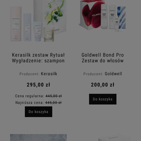
Kerasilk zestaw Rytuał
Goldwell Bond Pro
Wygładzenie: szampon
Zestaw do włosów
250ml + balsam 75ml
osłabionych: szampon
+ maska 50ml +
250ml + odżywka
Kerasilk
Goldwell
Producent:
Producent:
świeczka sojowa
200ml + kuracja 50ml
+ grzebień
295,00 zł
200,00 zł
Cena regularna:
445,00 zł
Do koszyka
Najniższa cena:
445,00 zł
Do koszyka