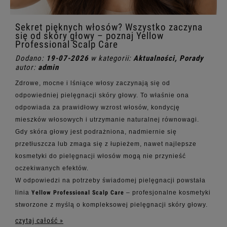
Sekret pięknych włosów? Wszystko zaczyna
się od skóry głowy – poznaj Yellow
Professional Scalp Care
Dodano:
19-07-2026
w kategorii:
Aktualności
,
Porady
autor:
admin
Zdrowe, mocne i lśniące włosy zaczynają się od
odpowiedniej pielęgnacji skóry głowy. To właśnie ona
odpowiada za prawidłowy wzrost włosów, kondycję
mieszków włosowych i utrzymanie naturalnej równowagi.
Gdy skóra głowy jest podrażniona, nadmiernie się
przetłuszcza lub zmaga się z łupieżem, nawet najlepsze
kosmetyki do pielęgnacji włosów mogą nie przynieść
oczekiwanych efektów.
W odpowiedzi na potrzeby świadomej pielęgnacji powstała
linia
Yellow Professional Scalp Care
– profesjonalne kosmetyki
stworzone z myślą o kompleksowej pielęgnacji skóry głowy.
czytaj całość »