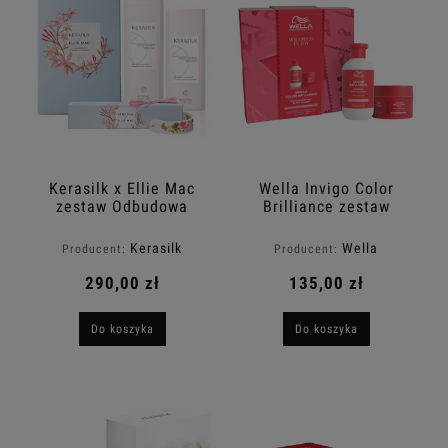
Kerasilk x Ellie Mac
Wella Invigo Color
zestaw Odbudowa
Brilliance zestaw
włosów zniszczonych z
prezentowy do włosów
autorską bransoletką
farbowanych szampon
Kerasilk
Wella
Producent:
Producent:
w prezencie
300ml + maska 150ml
290,00 zł
135,00 zł
Do koszyka
Do koszyka