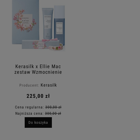
Kerasilk x Ellie Mac
zestaw Wzmocnienie
każdego rodzaju
włosów z autorską
Kerasilk
Producent:
bransoletką w
prezencie
225,00 zł
Cena regularna:
300,00 zł
Najniższa cena:
300,00 zł
Do koszyka